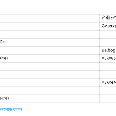
শিল্পী 
উপজেলা
্টল
ue.bog
ফিস)
০১৭০৮১
০১৭৩৫৬
িসিএস)
াউনলোড করুন