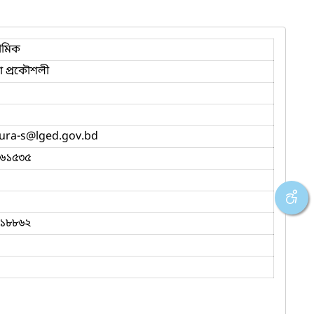
ভৌমিক
 প্রকৌশলী
ura-s
@lged.gov.bd
৬১৫৩৫
১৮৮৬২