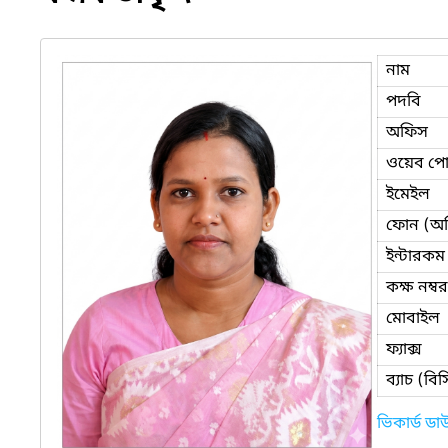
নাম
পদবি
অফিস
ওয়েব পোর
ইমেইল
ফোন (অ
ইন্টারকম
কক্ষ নম্বর
মোবাইল
ফ্যাক্স
ব্যাচ (ব
ভিকার্ড ড