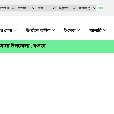
দেখুন
র সেবা
ঊর্ধ্বতন অফিস
ই-সেবা
গ্যালারি
 সদর উপজেলা , বগুড়া