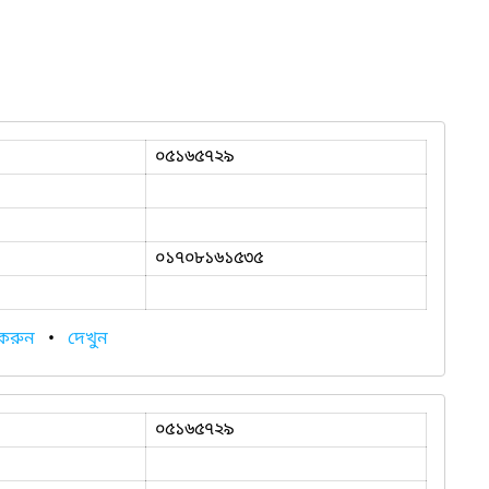
০৫১৬৫৭২৯
০১৭০৮১৬১৫৩৫
 করুন
•
দেখুন
০৫১৬৫৭২৯