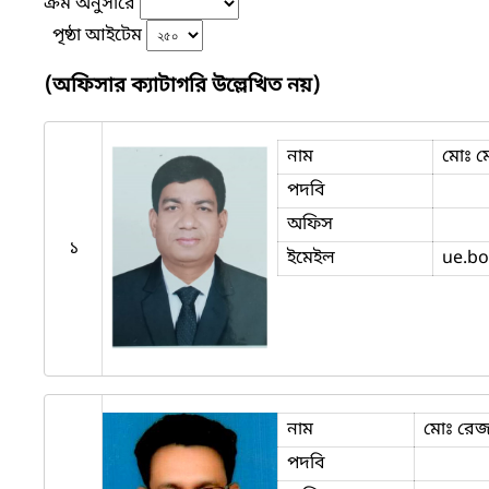
ক্রম অনুসারে
পৃষ্ঠা আইটেম
(অফিসার ক্যাটাগরি উল্লেখিত নয়)
নাম
মোঃ ম
পদবি
অফিস
১
ইমেইল
ue.bo
নাম
মোঃ রে
পদবি