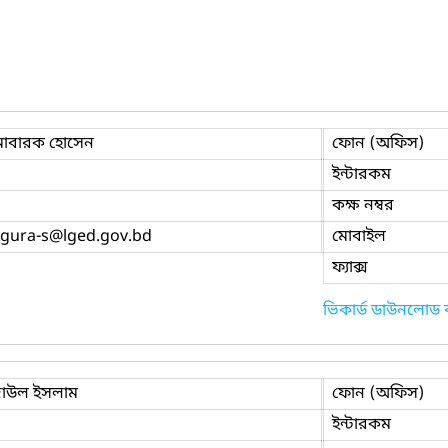
োবারক হোসেন
ফোন (অফিস)
ইন্টারকম
কক্ষ নম্বর
gura-s
@lged.gov.bd
মোবাইল
ফ্যাক্স
ভিকার্ড ডাউনলোড
জাউল ইসলাম
ফোন (অফিস)
ইন্টারকম