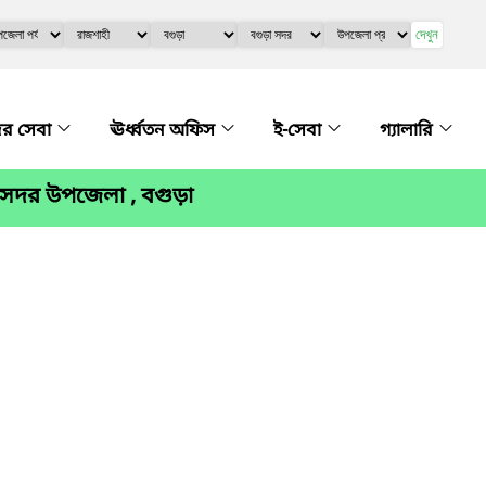
দেখুন
র সেবা
ঊর্ধ্বতন অফিস
ই-সেবা
গ্যালারি
 সদর উপজেলা , বগুড়া