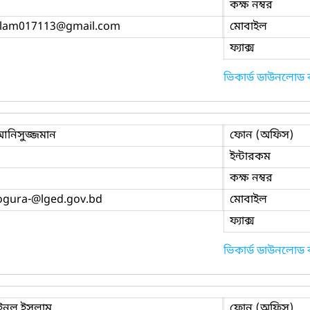
কক্ষ নম্বর
slam017113
@gmail.com
মোবাইল
ফ্যাক্স
ভিকার্ড ডাউনলোড
আনিসুজ্জমান
ফোন (অফিস)
ইন্টারকম
কক্ষ নম্বর
ogura-
@lged.gov.bd
মোবাইল
ফ্যাক্স
ভিকার্ড ডাউনলোড
মইনুল ইসলাম
ফোন (অফিস)