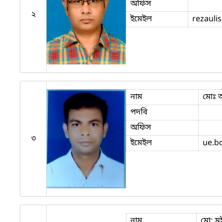
অফিস
২
ইমেইল
rezauli
নাম
মোঃ 
পদবি
অফিস
৩
ইমেইল
ue.b
নাম
মো: 