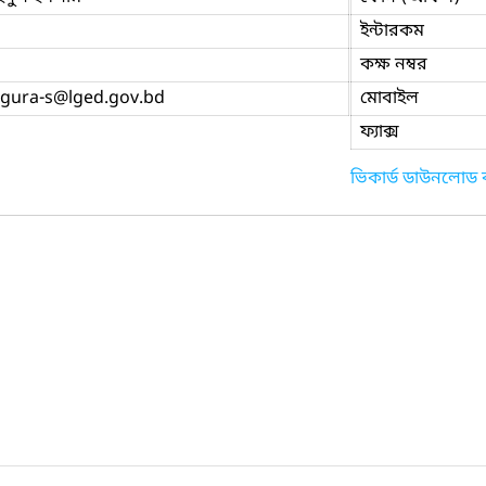
ইন্টারকম
কক্ষ নম্বর
gura-s
@lged.gov.bd
মোবাইল
ফ্যাক্স
ভিকার্ড ডাউনলোড