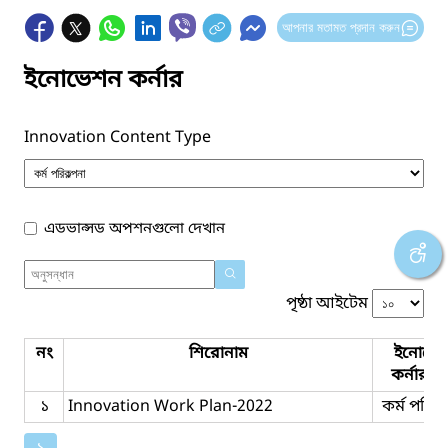
আপনার মতামত প্রদান করুন
ইনোভেশন কর্নার
Innovation Content Type
এডভান্সড অপশনগুলো দেখান
পৃষ্ঠা আইটেম
নং
শিরোনাম
ইনোভে
কর্নার ট
১
Innovation Work Plan-2022
কর্ম পরিকল